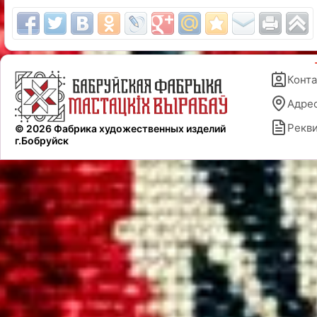
Конт
Адре
Рекв
© 2026 Фабрика художественных изделий
г.Бобруйск