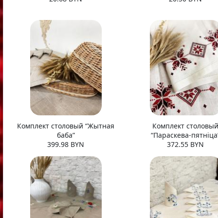
Комплект столовый “Жытная
Комплект столовы
баба”
“Параскева-пятнiца
399.98 BYN
372.55 BYN