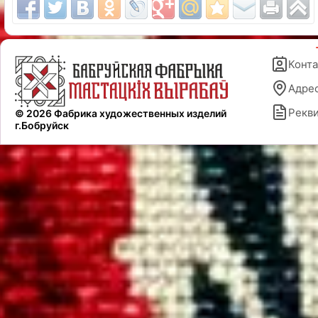
Конт
Адре
Рекв
© 2026 Фабрика художественных изделий
г.Бобруйск