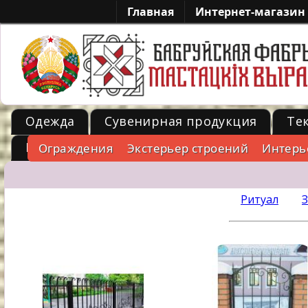
Главная
Интернет-магазин
Одежда
Сувенирная продукция
Те
Металл
Ограждения
Экстерьер строений
Интерь
-->
Ритуал