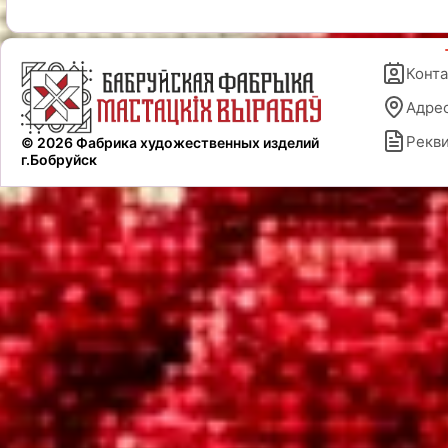
Конт
Адре
Рекв
© 2026 Фабрика художественных изделий
г.Бобруйск