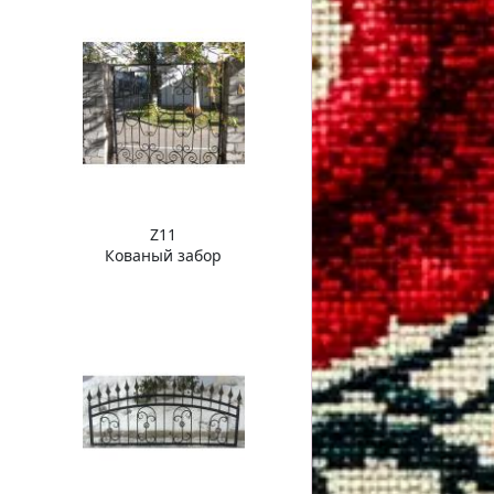
Z11
Кованый забор