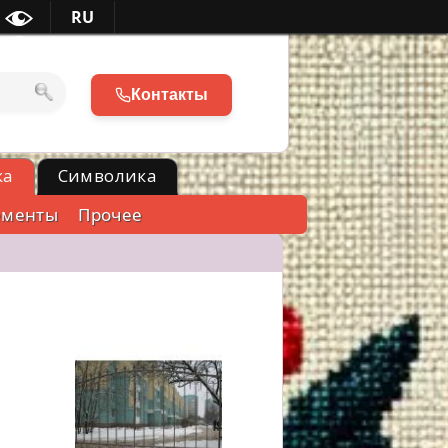
RU
Контакты
ка
Символика
ементы
Прочее