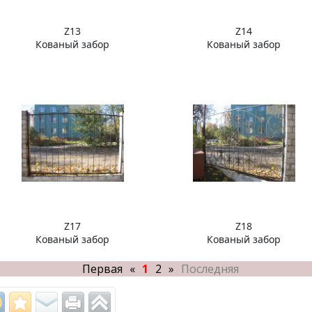
Z13
Z14
Кованый забор
Кованый забор
Z17
Z18
Кованый забор
Кованый забор
Первая
«
1
2
»
Последняя