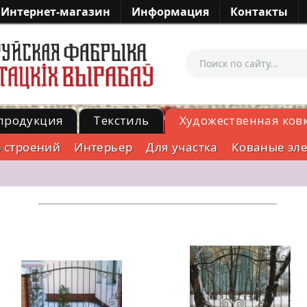
Интернет-магазин
Информация
Контакты
продукция
Текстиль
Художественная ков
р строений
Интерьер
Для участка
Кованые эл