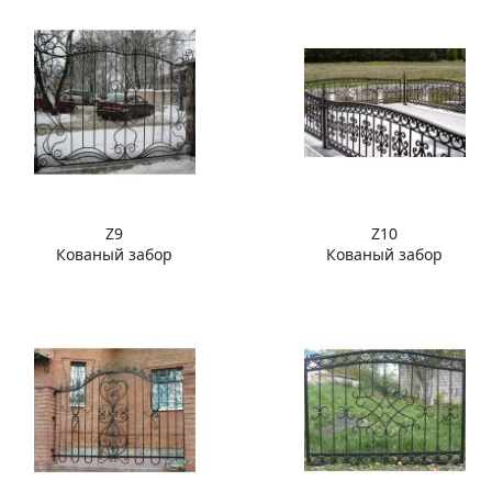
Z9
Z10
Кованый забор
Кованый забор