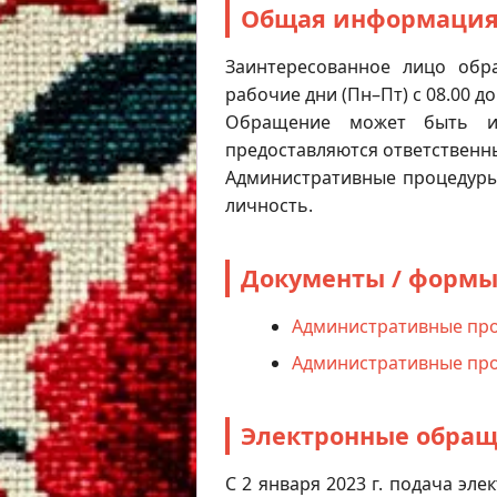
Общая информаци
Заинтересованное лицо обр
рабочие дни (Пн–Пт) с 08.00 до 
Обращение может быть и
предоставляются ответственн
Административные процедуры
личность.
Документы / форм
Административные про
Административные про
Электронные обра
С 2 января 2023 г. подача э