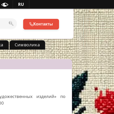
RU
Контакты
ка
Символика
удожественных изделий» по
00