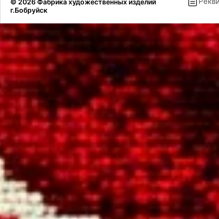
Рекв
© 2026 Фабрика художественных изделий
г.Бобруйск