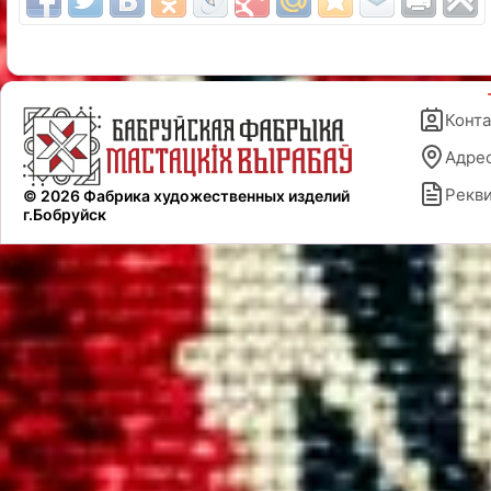
Конт
Адре
Рекв
© 2026 Фабрика художественных изделий
г.Бобруйск