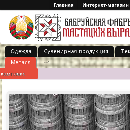
Главная
Интернет-магазин
Одежда
Сувенирная продукция
Те
Металл
-->
 комплекс