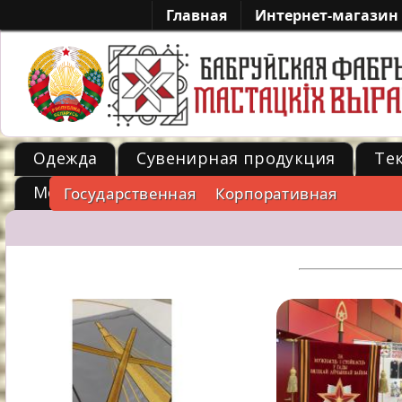
Главная
Интернет-магазин
Одежда
Сувенирная продукция
Те
Металл
Государственная
Корпоративная
-->