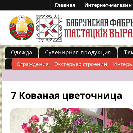
Главная
Интернет-магазин
Одежда
Сувенирная продукция
Те
Металл
Ограждения
Экстерьер строений
Интерь
-->
7 Кованая цветочница