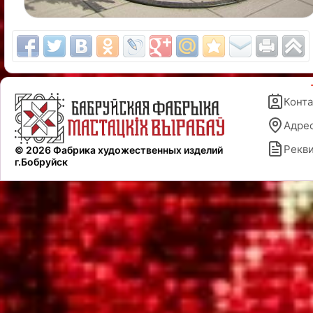
Конт
Адре
Рекв
© 2026 Фабрика художественных изделий
г.Бобруйск