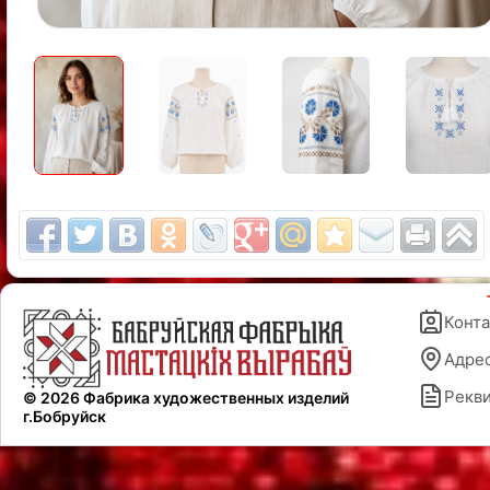
Конт
Адре
Рекв
© 2026 Фабрика художественных изделий
г.Бобруйск