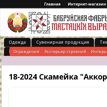
Главная
Интернет-магазин
Одежда
Сувенирная продукция
Те
Металл
Ограждения
Экстерьер строений
Интерь
-->
18-2024 Скамейка "Акко