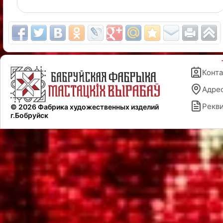
Конт
Адре
Рекв
© 2026 Фабрика художественных изделий
г.Бобруйск