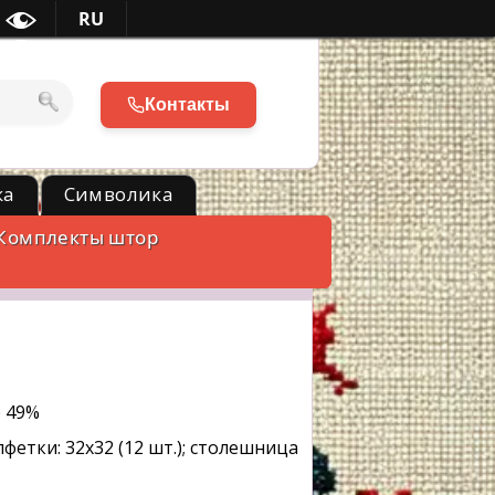
RU
Контакты
ка
Символика
Комплекты штор
 49%
лфетки: 32x32 (12 шт.); столешница