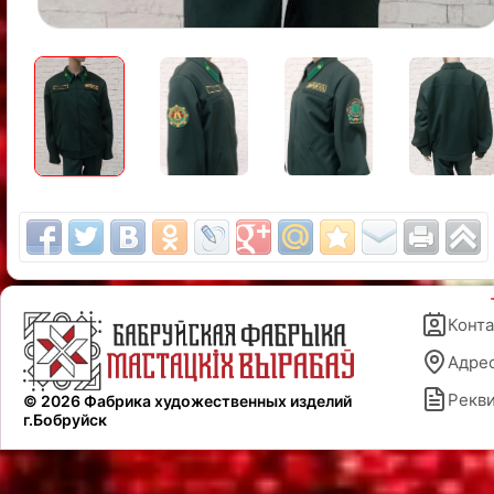
Конт
Адре
Рекв
© 2026 Фабрика художественных изделий
г.Бобруйск