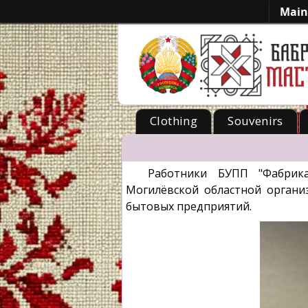
Main
Clothing
Souvenirs
-->
Работники БУПП "Фабрика
Могилёвской областной органи
бытовых предприятий.