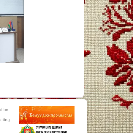
ption
eting
p