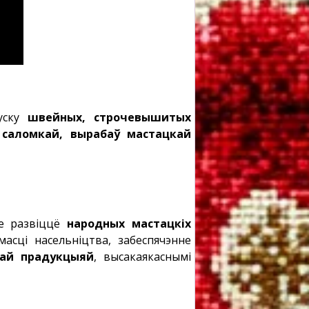
пуску
швейных, строчевышитых
х саломкай, вырабаў мастацкай
ае развіццё
народных мастацкіх
сці насельніцтва, забеспячэнне
най прадукцыяй
, высакаякаснымі