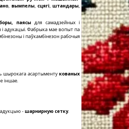
ано
,
вымпелы
,
сцягі
,
штандары
,
боры, паясы
для самадзейных і
ы і адукацыі. Фабрыка мае вопыт па
бінезоны і паўкамбінезон рабочыя
ць шырокага асартыменту
кованых
ае іншае.
радукцыю -
шарнирную сетку
.