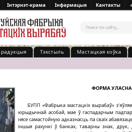
Iнтэрнэт-крама
Iнфармацыя
Кантакты
прадукцыя
Тэкстыль
Мастацкая коўка
ФОРМА УЛАСНА
БУПП «Фабрыка мастацкіх вырабаў» з'яўля
юрыдычнай асобай, мае ў гаспадарчым падпар
нясе самастойную адказнасць па сваіх абавязаце
іншыя рахункі ў банках, таварны знак, друк,