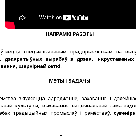
НАПРАМКІ РАБОТЫ
'яўляецца спецыялізаваным прадпрыемствам па вы
і, дэкаратыўных вырабаў з дрэва, інкруставаны
авання, шарнірнай сеткі
.
МЭТЫ І ЗАДАЧЫ
емства з'яўляецца адраджэнне, захаванне і далейш
ьнай культуры, выхаванне нацыянальнай самасвядома
рабах традыцыйных промыслаў і рамёстваў,
сувенір