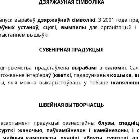
ДЗЯРЖАЎНАЯ СІМВОЛІКА
ыпуск вырабаў
дзяржаўнай сімволікі
. З 2001 года п
аўных устаноў, сцягі, вымпелы
для арганізацый і ў
рыстаннем вышыўкі.
СУВЕНІРНАЯ ПРАДУКЦЫЯ
дпрыемства прадстаўлена
вырабамі з саломкі
. Са
гожвання інтэр'ераў (
кветкі
, падарункавыя
кошыка
,
в
абы, якія можна выкарыстоўваць у побыце (
капялюшы
ШВЕЙНАЯ ВЫТВОРЧАСЦЬ
асартымент прадукцыі разнастайны:
блузы
,
спадні
курткі жаночыя
,
паўкамбінезон і камбінезоны
,
і с
і чайныя камплекты
,
ручнікі
,
абрусы
,
сурвэткі
,
аз