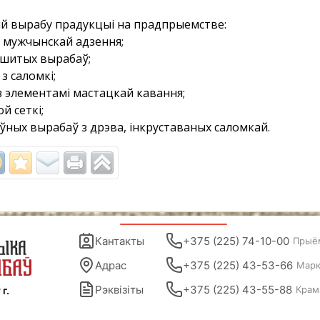
й вырабу прадукцыі на прадпрыемстве:
і мужчынскай адзення;
ышитых вырабаў;
з саломкі;
з элементамі мастацкай кавання;
й сеткі;
ўных вырабаў з дрэва, інкруставаных саломкай.
Кантакты
+375 (225) 74-10-00
Прыё
Адрас
+375 (225) 43-53-66
Марк
Рэквізіты
+375 (225) 43-55-88
Крам
г.