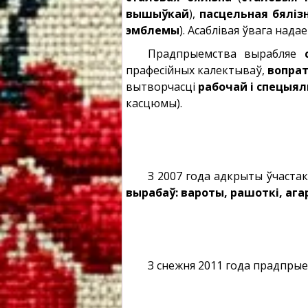
вышыўкай
),
пасцельная бяліз
эмблемы
). Асаблівая ўвага над
Прадпрыемства вырабляе
прафесійных калектываў,
вопрат
вытворчасці
рабочай і спецыял
касцюмы).
З 2007 года адкрыты ўчаста
вырабаў: вароты, рашоткі, аг
З снежня 2011 года прадпр