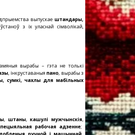
радпрыемства выпускае
штандары,
станоў з іх уласнай сімволікай,
ламяныя вырабы – гэта не толькі
азы
, інкруставаныя
пано
, вырабы з
, сумкі, чахлы для мабільных
цы
,
штаны
,
кашулі мужчынскія
,
пецыяльная рабочая адзенне
;
добленыя ручной і машыннай