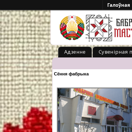
Галоўная
Адзенне
Сувенірная 
-->
Сёння фабрыка