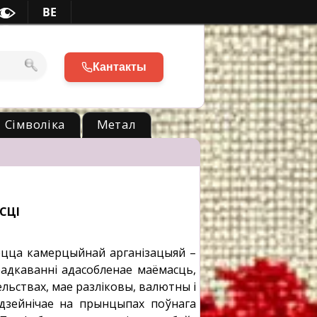
BE
Кантакты
Сімволіка
Метал
СЦІ
ецца камерцыйнай арганізацыяй –
адкаванні адасобленае маёмасць,
льствах, мае разліковы, валютны і
 дзейнічае на прынцыпах поўнага