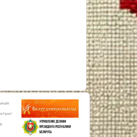
мная
етынг
а