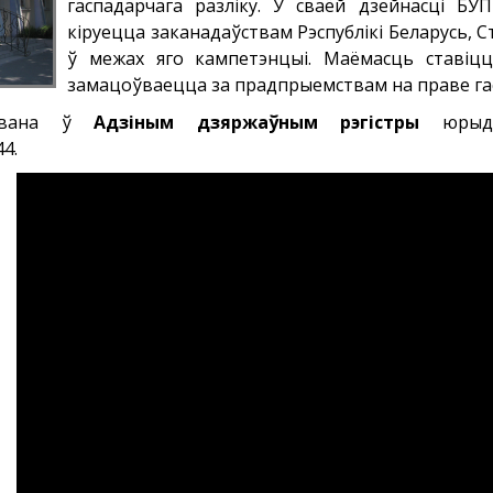
гаспадарчага разліку. У сваёй дзейнасці Б
кіруецца заканадаўствам Рэспублікі Беларусь, С
ў межах яго кампетэнцыі. Маёмасць ставіцца
замацоўваецца за прадпрыемствам на праве га
травана ў
Адзіным дзяржаўным рэгістры
юрыдыч
4.