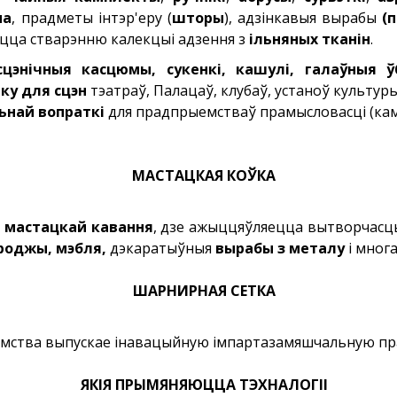
на
, прадметы інтэр'еру (
шторы
), адзінкавыя вырабы
(п
аецца стварэнню калекцыі адзення з
ільняных тканін
.
сцэнічныя касцюмы, сукенкі, кашулі, галаўныя ў
ку для сцэн
тэатраў, Палацаў, клубаў, устаноў культур
ьнай вопраткі
для прадпрыемстваў прамысловасці (кам
МАСТАЦКАЯ КОЎКА
к
мастацкай кавання
, дзе ажыццяўляецца вытворчас
ароджы, мэбля,
дэкаратыўныя
вырабы з металу
і мног
ШАРНИРНАЯ СЕТКА
ыемства выпускае інавацыйную імпартазамяшчальную п
ЯКІЯ ПРЫМЯНЯЮЦЦА ТЭХНАЛОГІІ