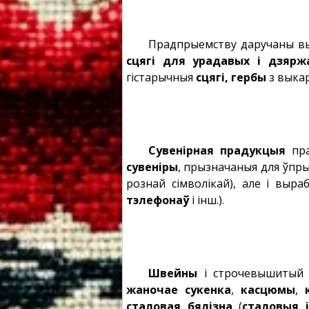
Прадпрыемству даручаны в
сцягі для урадавых і дзярж
гістарычныя
сцягі, гербы
з выка
Сувенірная прадукцыя
пра
сувеніры
, прызначаныя для ўпры
рознай сімволікай), але і выр
тэлефонаў
і інш.).
Швейны
і строчевышитый 
жаночае сукенка
,
касцюмы
,
сталовая бялізна
(
сталовыя 