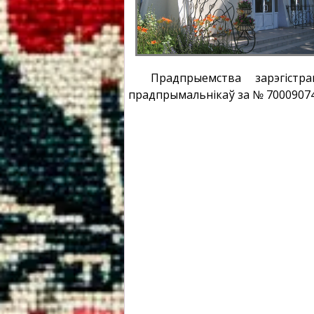
Прадпрыемства зарэгіс
прадпрымальнікаў за № 70009074