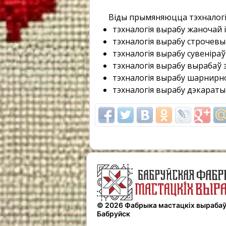
Віды прымяняюцца тэхналогі
тэхналогія вырабу жаночай 
тэхналогія вырабу строчев
тэхналогія вырабу сувеніраў 
тэхналогія вырабу вырабаў 
тэхналогія вырабу шарнирно
тэхналогія вырабу дэкараты
© 2026 Фабрыка мастацкіх вырабаў 
Бабруйск