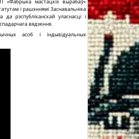
УПП «Фабрыка мастацкіх вырабаў»
татутам і рашэннямі Заснавальніка
 да рэспубліканскай уласнасці і
спадарчага вядзення.
ных асоб і індывідуальных