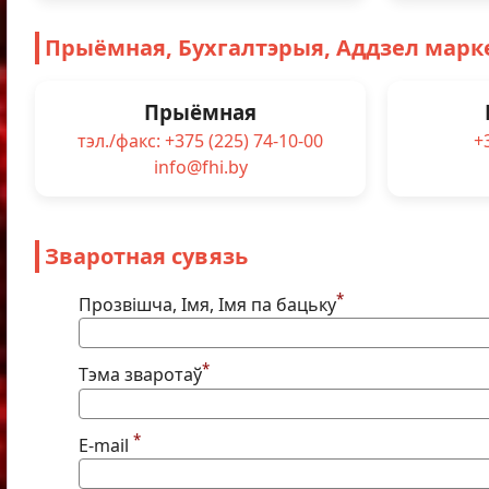
Прыёмная, Бухгалтэрыя, Аддзел марке
Прыёмная
тэл./факс: +375 (225) 74-10-00
+
info@fhi.by
Зваротная сувязь
*
Прозвішча, Імя, Імя па бацьку
*
Тэма зваротаў
*
E-mail