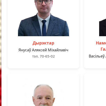
Дырэктар
Наме
Га
Янусаў Аляксей Міхайлавіч
Васільеў
тэл. 70-65-02