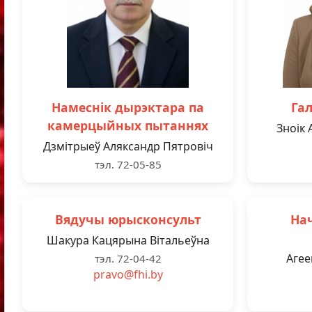
Намеснік дырэктара па
Га
камерцыйных пытаннях
Зноік
Дзмітрыеў Аляксандр Пятровіч
тэл. 72-05-85
Вядучы юрысконсульт
На
Шакура Кацярына Вітальеўна
Агее
тэл. 72-04-42
pravo@fhi.by