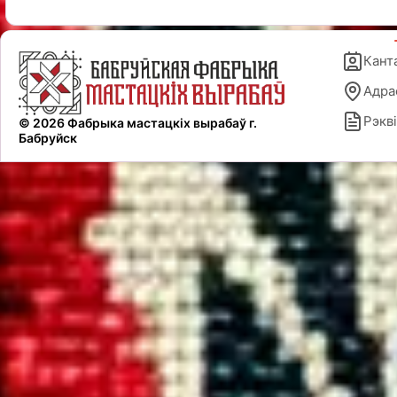
Кант
Адра
Рэкві
© 2026 Фабрыка мастацкіх вырабаў г.
Бабруйск