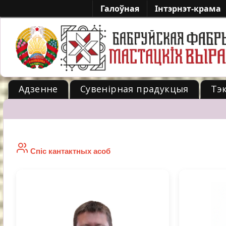
Галоўная
Iнтэрнэт-крама
Адзенне
Сувенірная прадукцыя
Тэ
-->
Спіс кантактных асоб