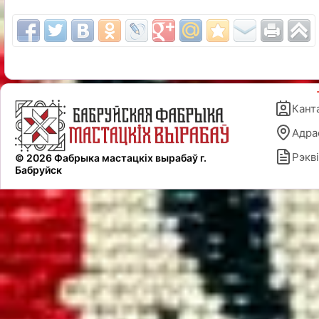
Кант
Адра
Рэкві
© 2026 Фабрыка мастацкіх вырабаў г.
Бабруйск