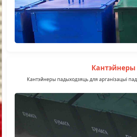
Кантэйнеры 
Кантэйнеры падыходзяць для арганізацыі падз