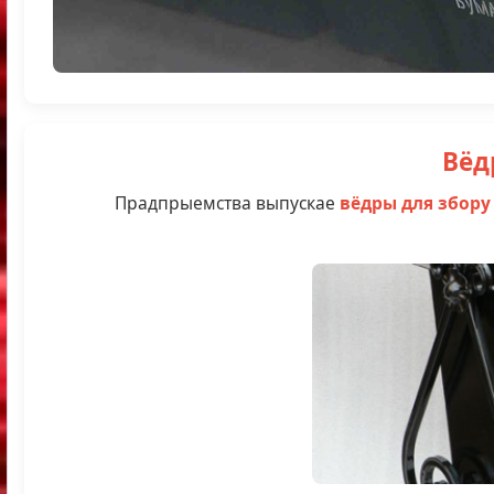
Вёд
Прадпрыемства выпускае
вёдры для збору