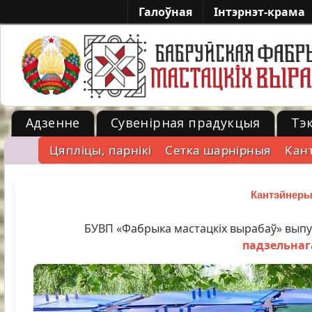
Галоўная
Iнтэрнэт-крама
Адзенне
Сувенірная прадукцыя
Тэ
Цяпліцы, парнікі
Cетка шарнірныя
Кан
-->
Кантэйнеры
БУВП «Фабрыка мастацкіх вырабаў» вып
падзельнаг