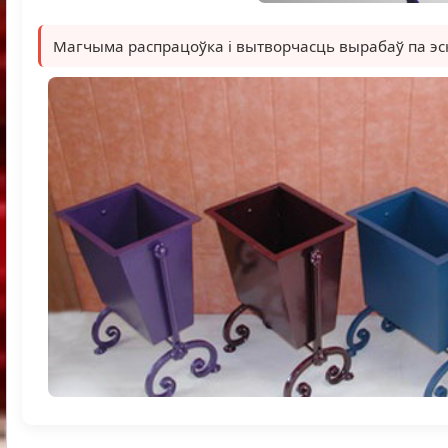
Магчыма распрацоўка і вытворчасць вырабаў па эск