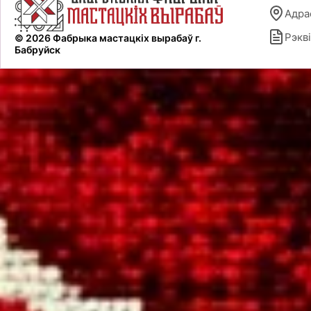
Адра
Рэкві
© 2026 Фабрыка мастацкіх вырабаў г.
Бабруйск