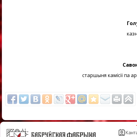
Гол
казн
Савон
старшыня камісіі па а
Кант