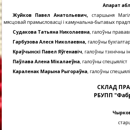
Апарат абл
Жуйков Павел Анатольевич,
старшыня Магілё
мясцовай прамысловасці і камунальна-бытавых пра
Судакова Татьяна Николаевна
, галоўны правав
Гарбузова Алеся Николаевна,
галоўны бухгалта
Краўчынскі Павел Яўгенавіч
, галоўны тэхнічны 
Паўлава Алена Мікалаеўна
, галоўны спецыяліст
Караленак Марына Рыгораўна
, галоўны спецыял
СКЛАД ПР
РБУПП "Фабр
Чырков
стар