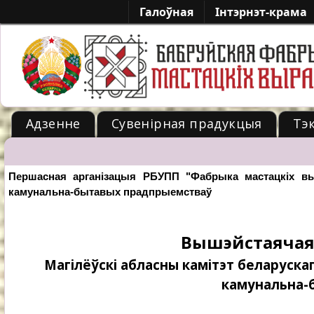
Галоўная
Iнтэрнэт-крама
Адзенне
Сувенірная прадукцыя
Тэ
-->
Першасная арганізацыя РБУПП "Фабрыка мастацкіх вы
камунальна-бытавых прадпрыемстваў
Вышэйстаячая
Магілёўскі абласны камітэт беларуска
камунальна-