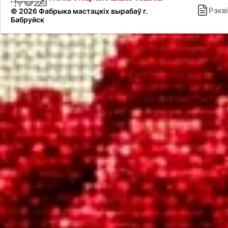
Рэкві
© 2026 Фабрыка мастацкіх вырабаў г.
Бабруйск