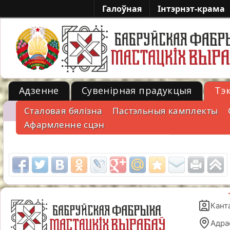
Галоўная
Iнтэрнэт-крама
Адзенне
Сувенірная прадукцыя
Тэ
Cталовая бялізна
Пастэльныя камплекты
-->
Афармленне сцэн
Кант
Адра