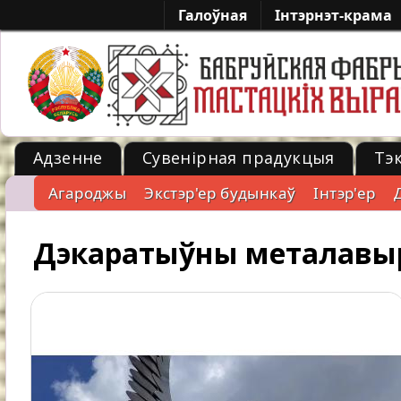
Галоўная
Iнтэрнэт-крама
Адзенне
Сувенірная прадукцыя
Тэ
Агароджы
Экстэр'ер будынкаў
Iнтэр'ер
-->
Дэкаратыўны металавыр