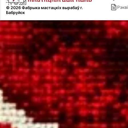
Рэкві
© 2026 Фабрыка мастацкіх вырабаў г.
Бабруйск