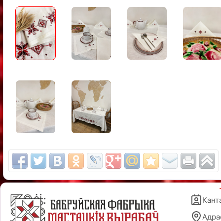
Кант
Адра