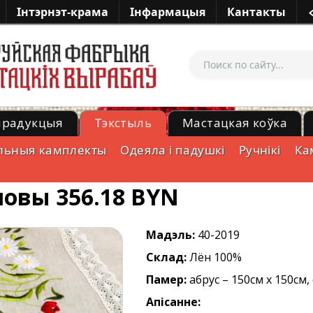
Iнтэрнэт-крама
Iнфармацыя
Кантакты
прадукцыя
Тэкстыль
Мастацкая коўка
льныя камплекты
Одеяла і падушкі
Ручнікі
Ка
овы 356.18 BYN
Мадэль:
40-2019
Склад:
Лён 100%
Памер:
абрус – 150см х 150см, 
Апісанне: