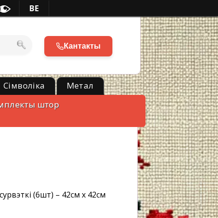
BE
Кантакты
Сімволіка
Метал
мплекты штор
сурвэткі (6шт) – 42см х 42см