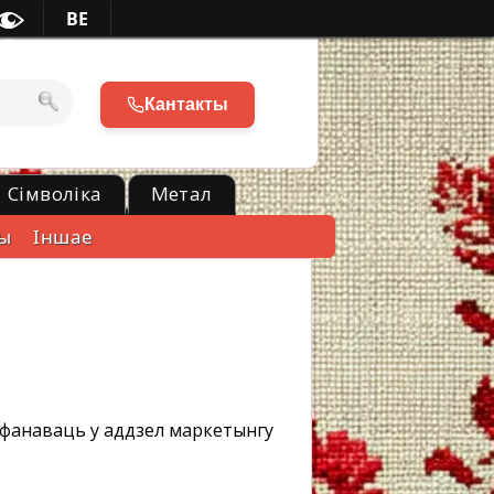
BE
Кантакты
Сімволіка
Метал
ы
Іншае
ефанаваць у аддзел маркетынгу