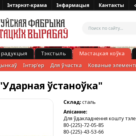
Iнтэрнэт-крама
Iнфармацыя
Кантакты
прадукцыя
Тэкстыль
Мастацкая коўка
удынкаў
Iнтэр'ер
Для ўчастка
Кованые элемент
 "Ударная ўстаноўка"
Склад:
сталь
Апісанне:
Для ўдакладнення кошту тэл
80-(225)-72-05-85
80-(225)-43-53-66