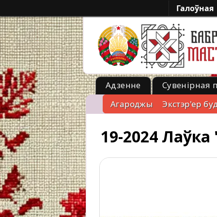
Галоўная
Адзенне
Сувенірная 
Агароджы
Экстэр'ер б
-->
19-2024 Лаўка