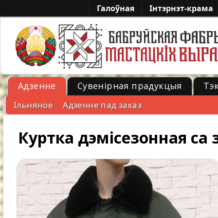
Галоўная
Iнтэрнэт-крама
Адзенне
Сувенірная прадукцыя
Тэ
Ільняное
Адзенне пад заказ
-->
Куртка дэмісезонная с