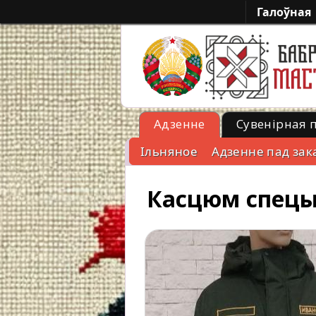
Галоўная
Адзенне
Сувенірная 
Ільняное
Адзенне пад зак
-->
Касцюм спецы