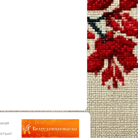
мная
етынг