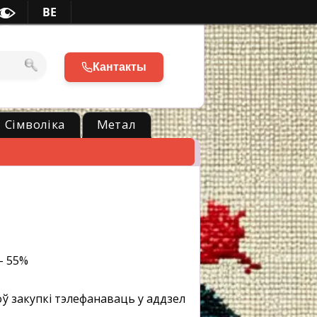
BE
Кантакты
Сімволіка
Метал
- 55%
ў закупкі тэлефанаваць у аддзел