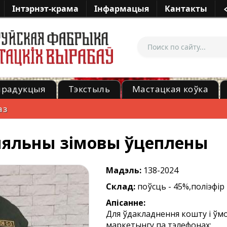
Iнтэрнэт-крама
Iнфармацыя
Кантакты
прадукцыя
Тэкстыль
Мастацкая коўка
аз
яльны зімовы ўцеплены
Мадэль:
138-2024
Склад:
поўсць - 45%,поліэфір 
Апісанне:
Для ўдакладнення кошту і ўмо
маркетынгу па тэлефонах: