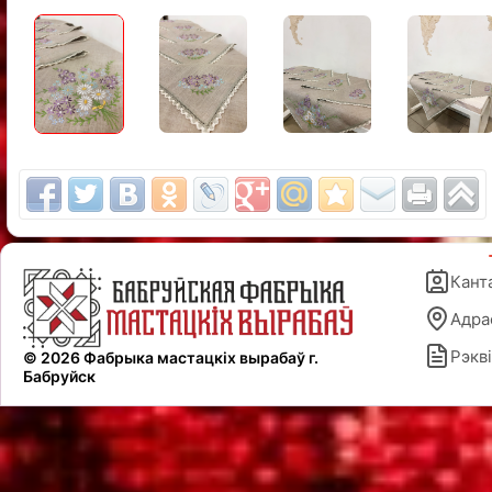
Кант
Адра
Рэкві
© 2026 Фабрыка мастацкіх вырабаў г.
Бабруйск