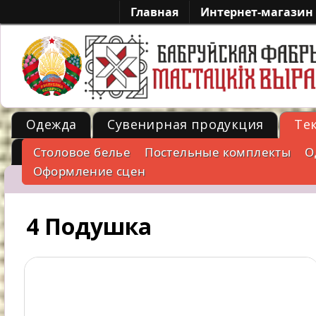
Главная
Интернет-магазин
Одежда
Сувенирная продукция
Те
Металл
Столовое белье
Постельные комплекты
О
-->
Оформление сцен
4 Подушка