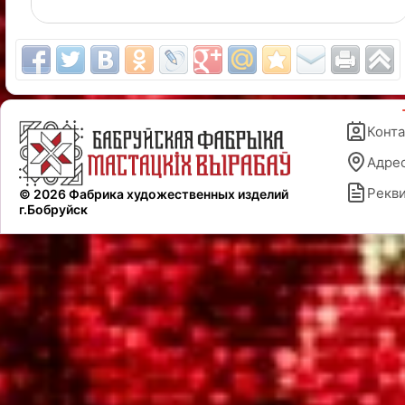
Конт
Адре
Рекв
© 2026 Фабрика художественных изделий
г.Бобруйск