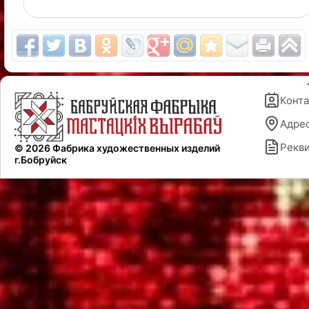
Конт
Адре
Рекв
© 2026 Фабрика художественных изделий
г.Бобруйск