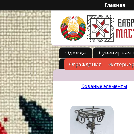
Главная
Одежда
Сувенирная 
Металл
Ограждения
Экстерье
-->
Кованые элементы