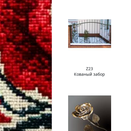
Z23
Кованый забор