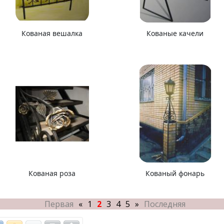
Кованая вешалка
Кованые качели
Кованая роза
Кованый фонарь
Первая
«
1
2
3
4
5
»
Последняя