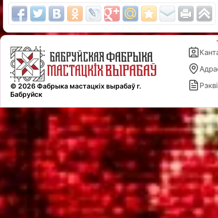
Кант
Адра
Рэкві
© 2026 Фабрыка мастацкіх вырабаў г.
Бабруйск