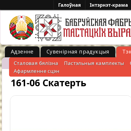
Галоўная
Iнтэрнэт-крама
Адзенне
Сувенірная прадукцыя
Тэ
Cталовая бялізна
Пастэльныя камплекты
-->
Афармленне сцэн
161-06 Скатерть