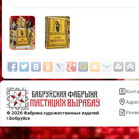
Конт
Адре
Рекв
© 2026 Фабрика художественных изделий
г.Бобруйск