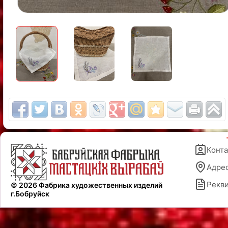
Конт
Адре
Рекв
© 2026 Фабрика художественных изделий
г.Бобруйск