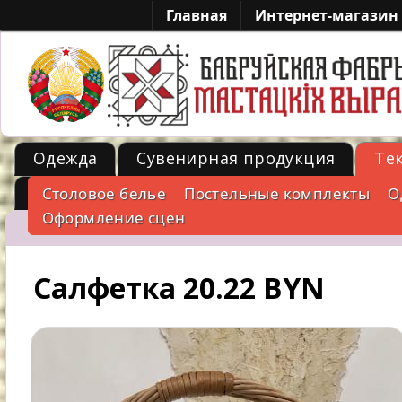
Главная
Интернет-магазин
Одежда
Сувенирная продукция
Те
Металл
Столовое белье
Постельные комплекты
О
-->
Оформление сцен
Салфетка 20.22 BYN