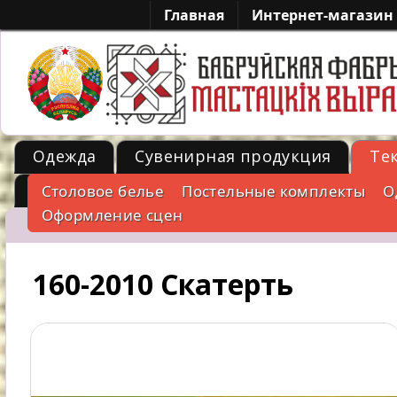
Главная
Интернет-магазин
Одежда
Сувенирная продукция
Те
Металл
Столовое белье
Постельные комплекты
О
-->
Оформление сцен
160-2010 Скатерть