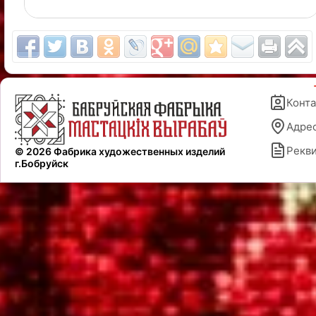
Конт
Адре
Рекв
© 2026 Фабрика художественных изделий
г.Бобруйск