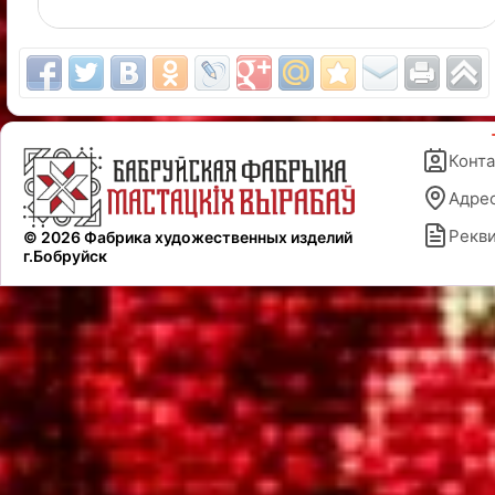
Конт
Адре
Рекв
© 2026 Фабрика художественных изделий
г.Бобруйск