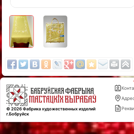
Конт
Адре
Рекв
© 2026 Фабрика художественных изделий
г.Бобруйск